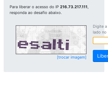
Para liberar o acesso
do IP
216.73.217.111
,
responda ao desafio abaixo.
Digite 
lado no
[trocar imagem]